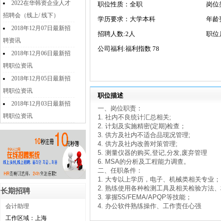
2022在华韩资企业人才
职位性质：全职
岗位
招聘会（线上/ 线下）
学历要求：大学本科
年龄
2018年12月07日最新招
招聘人数:2人
职位
聘资讯
公司福利:福利指数 78
2018年12月06日最新招
聘职位资讯
2018年12月05日最新招
聘职位资讯
职位描述
2018年12月03日最新招
一、岗位职责：
聘职位资讯
1. 社内不良统计汇总相关;
2. 计划及实施精密(定期)检查；
3. 供方及社内不适合品现况管理;
4. 供方及社内改善对策管理;
5. 测量仪器的购买,登记,分发,废弃管理
6. MSA的分析及工程能力调查。
二、任职条件：
1. 大专以上学历，电子、机械类相关专业；
2. 熟练使用各种检测工具及相关检验方法
长期招聘
3. 掌握5S/FEMA/APQP等技能；
4. 办公软件熟练操作、工作责任心强
会计助理
工作区域：上海